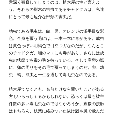
意深く観察してしまうのは、植木屋の性と言えよ
う。それらの樹木の害虫であるチャドクガは、私達
にとって最も厄介な部類の害虫だ。
幼虫である毛虫は、白、黒、オレンジの派手目な彩
色。全身を覆う毛には、一本一本に毒がある。成虫
は黄色っぽい明褐色で目立つガなのだが、なんとこ
のチャドクガ、蛹のマユにも毒があり、さらには成
虫の状態でも毒の毛を持っている。そして産卵の際
に、卵の周りをその毛で覆ってしまうのだ。卵、幼
虫、蛹、成虫と一生を通して毒毛虫なのである。
植木屋でなくとも、名前だけなら聞いたことがある
方もいらっしゃるかもしれない。恐らくは最も被害
件数の多い毒毛虫なのではなかろうか。直接の接触
はもちろん、枝葉に絡みついた抜け殻や風で飛んだ