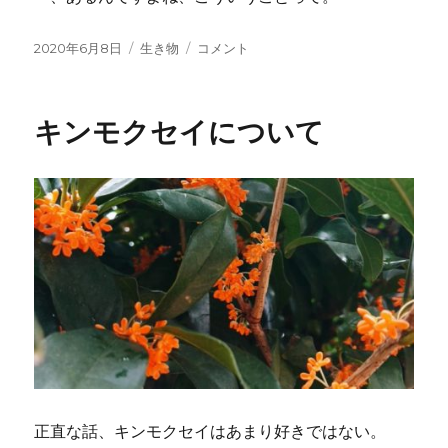
投
カ
本
2020年6月8日
生き物
コメント
稿
テ
当
日:
ゴ
に
リ
あ
キンモクセイについて
ー
っ
た
怖
い
(？)
話
ヤ
ス
デ
の
亡
霊
に
正直な話、キンモクセイはあまり好きではない。