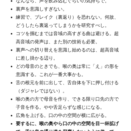
なんなら、声を飲み込むぐらいの気持ちで。
裏声を意識しすぎない。
練習で、ブレイク（裏返り）を恐れない。何故、
どうしたら裏返ってしまうかを研究すべし。
コツを掴むまでは音域の高すぎる曲は避ける。超
高音域の発声は、また別の技術も必要。
裏声への切り替えを意識し始めるのは、超高音域
に差し掛かる辺り。
どの母音のときでも、喉の奥は常に「え」の形を
意識する。これが一番大事かも。
舌の根元を前に出して、舌自体を下に押し付ける
（ダジャレではない）。
喉の奥の方で母音を作り、できる限り口先の方で
子音を作る。やや舌足らずな感じになる。
広角を上げる。口の中の空間が横に広がる。
要するに、喉の奥やら口の中の空間を目一杯拡げ