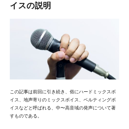
ル
イスの説明
オ
オ
ゴ
キ
ブ
リ
を
飼
う
に
この記事は前回に引き続き、俗にハードミックスボ
イス、地声寄りのミックスボイス、ベルティングボ
イスなどと呼ばれる、中〜高音域の発声について著
すものである。