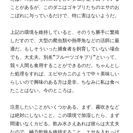
ことがあるが、このダニはゴキブリたちのエサのお
こぼれに与っているだけで、特に害はないようだ。
上記の環境を維持していると、そのうち勝手に繁殖
しだすので、大型の爬虫類や熱帯魚などの活餌に最
適だ。もしそういった捕食者を飼育していない場合
でも、大丈夫。別名”フルーツゴキブリ”といって、
我々人間も食用することができるのだ。ちゃんとし
た処理をすれば、エビやカニのようで中々美味しい
らしいので興味のある方は是非。ちなみに私は食べ
たことはない。今のところは。
注意したいことがいくつかある。まず、霧吹きなど
は絶対にしないこと。この環境で加湿したら、まず
間違いなくカビる。飲み水さえあれば彼らは大丈夫
なので、極力乾燥を維持すること。エサを入れっぱ