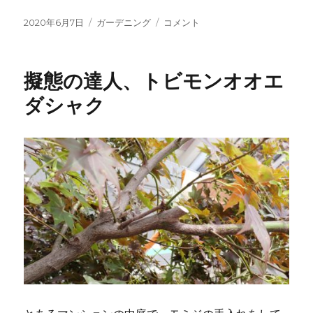
投
カ
キ
2020年6月7日
ガーデニング
コメント
稿
テ
ン
日:
ゴ
モ
リ
ク
擬態の達人、トビモンオオエ
ー
セ
イ
ダシャク
に
つ
い
て
に