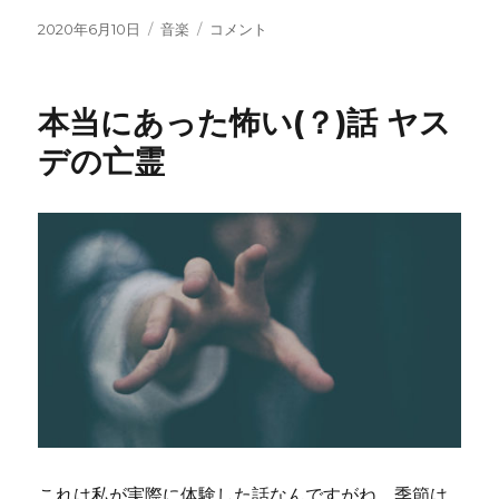
投
カ
世
2020年6月10日
音楽
コメント
稿
テ
界
日:
ゴ
一
リ
テ
本当にあった怖い(？)話 ヤス
ー
キ
ト
デの亡霊
ー
な
ミ
ッ
ク
ス
ボ
イ
ス
の
説
明
に
これは私が実際に体験した話なんですがね。季節は