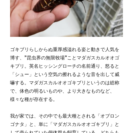
ゴキブリらしからぬ重厚感溢れる姿と動きで人気を
博す、”昆虫界の無限牧場”ことマダガスカルオオゴ
キブリ。英名ヒッシングローチの名前通り、怒ると
「シュー」という空気の擦れるような音を出して威
嚇する。マダガスカルオオゴキブリというのは総称
で、体色の明るいものや、より大きなものなど、
様々な種が存在する。
我が家では、その中でも最大種とされる「オブロン
ゴナタ」と、単に「マダガスカルオオゴキブリ」と
して売られていた個体群を飼育している。どちらも