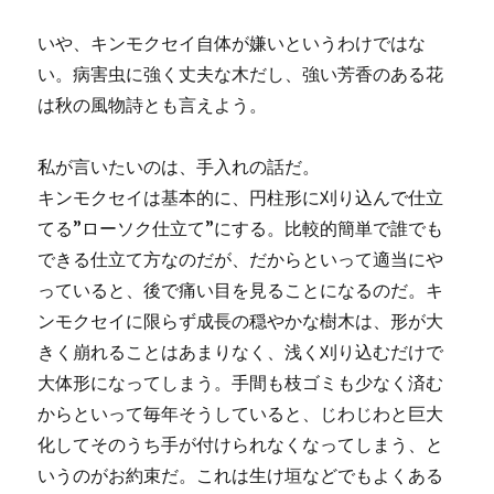
いや、キンモクセイ自体が嫌いというわけではな
い。病害虫に強く丈夫な木だし、強い芳香のある花
は秋の風物詩とも言えよう。
私が言いたいのは、手入れの話だ。
キンモクセイは基本的に、円柱形に刈り込んで仕立
てる”ローソク仕立て”にする。比較的簡単で誰でも
できる仕立て方なのだが、だからといって適当にや
っていると、後で痛い目を見ることになるのだ。キ
ンモクセイに限らず成長の穏やかな樹木は、形が大
きく崩れることはあまりなく、浅く刈り込むだけで
大体形になってしまう。手間も枝ゴミも少なく済む
からといって毎年そうしていると、じわじわと巨大
化してそのうち手が付けられなくなってしまう、と
いうのがお約束だ。これは生け垣などでもよくある