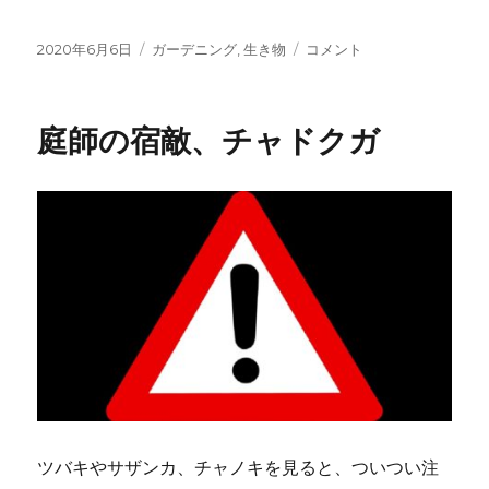
投
カ
擬
2020年6月6日
ガーデニング
,
生き物
コメント
稿
テ
態
日:
ゴ
の
リ
達
庭師の宿敵、チャドクガ
ー
人、
ト
ビ
モ
ン
オ
オ
エ
ダ
シ
ャ
ク
に
ツバキやサザンカ、チャノキを見ると、ついつい注