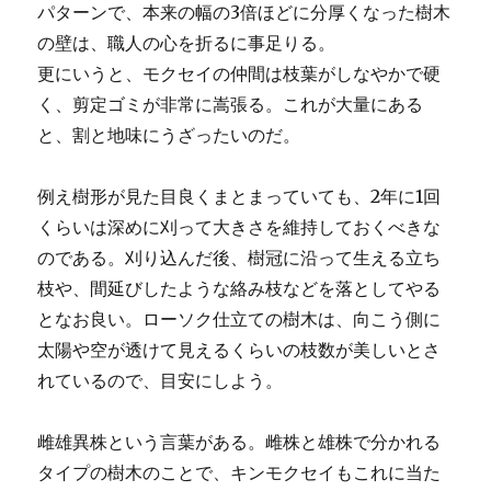
パターンで、本来の幅の3倍ほどに分厚くなった樹木
の壁は、職人の心を折るに事足りる。
更にいうと、モクセイの仲間は枝葉がしなやかで硬
く、剪定ゴミが非常に嵩張る。これが大量にある
と、割と地味にうざったいのだ。
例え樹形が見た目良くまとまっていても、2年に1回
くらいは深めに刈って大きさを維持しておくべきな
のである。刈り込んだ後、樹冠に沿って生える立ち
枝や、間延びしたような絡み枝などを落としてやる
となお良い。ローソク仕立ての樹木は、向こう側に
太陽や空が透けて見えるくらいの枝数が美しいとさ
れているので、目安にしよう。
雌雄異株という言葉がある。雌株と雄株で分かれる
タイプの樹木のことで、キンモクセイもこれに当た