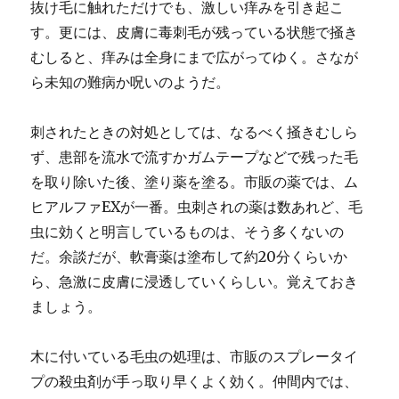
抜け毛に触れただけでも、激しい痒みを引き起こ
す。更には、皮膚に毒刺毛が残っている状態で掻き
むしると、痒みは全身にまで広がってゆく。さなが
ら未知の難病か呪いのようだ。
刺されたときの対処としては、なるべく掻きむしら
ず、患部を流水で流すかガムテープなどで残った毛
を取り除いた後、塗り薬を塗る。市販の薬では、ム
ヒアルファEXが一番。虫刺されの薬は数あれど、毛
虫に効くと明言しているものは、そう多くないの
だ。余談だが、軟膏薬は塗布して約20分くらいか
ら、急激に皮膚に浸透していくらしい。覚えておき
ましょう。
木に付いている毛虫の処理は、市販のスプレータイ
プの殺虫剤が手っ取り早くよく効く。仲間内では、