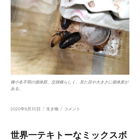
種小名不明の個体群。交雑種らしく、見た目や大きさに個体差が
ある。
投
カ
マ
2020年6月30日
生き物
コメント
稿
テ
ダ
日:
ゴ
ガ
リ
ス
世界一テキトーなミックスボ
ー
カ