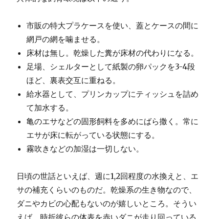
市販の特大プラケースを使い、蓋とケースの間に
網戸の網を噛ませる。
床材は無し。乾燥した糞が床材の代わりになる。
足場、シェルターとして紙製の卵パックを3-4段
ほど、裏表交互に重ねる。
給水器として、プリンカップにティッシュを詰め
て加水する。
亀のエサなどの固形飼料を多めにばら撒く。常に
エサが床に転がっている状態にする。
霧吹きなどの加湿は一切しない。
日頃の世話といえば、週に1,2回程度の水換えと、エ
サの補充くらいのものだ。乾燥系の生き物なので、
ダニやカビの心配もないのが嬉しいところ。そうい
えば、時折彼らの体表を赤いダニが走り回っている