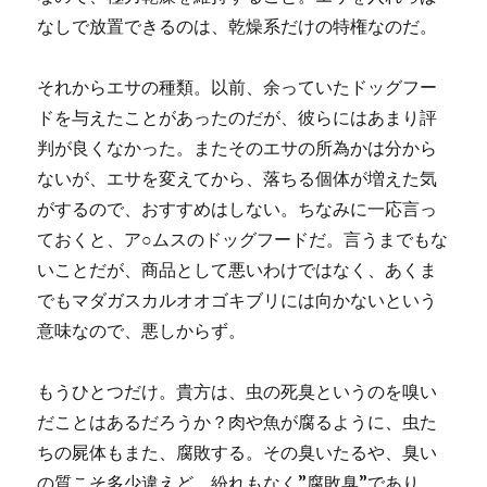
なしで放置できるのは、乾燥系だけの特権なのだ。
それからエサの種類。以前、余っていたドッグフー
ドを与えたことがあったのだが、彼らにはあまり評
判が良くなかった。またそのエサの所為かは分から
ないが、エサを変えてから、落ちる個体が増えた気
がするので、おすすめはしない。ちなみに一応言っ
ておくと、ア○ムスのドッグフードだ。言うまでもな
いことだが、商品として悪いわけではなく、あくま
でもマダガスカルオオゴキブリには向かないという
意味なので、悪しからず。
もうひとつだけ。貴方は、虫の死臭というのを嗅い
だことはあるだろうか？肉や魚が腐るように、虫た
ちの屍体もまた、腐敗する。その臭いたるや、臭い
の質こそ多少違えど、紛れもなく”腐敗臭”であり、