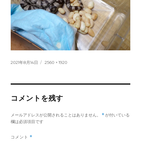
投
フ
2021年8月14日
2560 × 1920
稿
ル
日:
サ
イ
ズ
コメントを残す
メールアドレスが公開されることはありません。
*
が付いている
欄は必須項目です
コメント
*