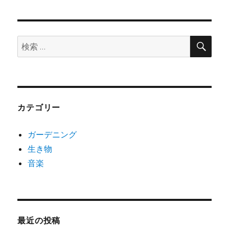
ビ
ゲ
検
検
ー
索
索:
シ
ョ
カテゴリー
ン
ガーデニング
生き物
音楽
最近の投稿