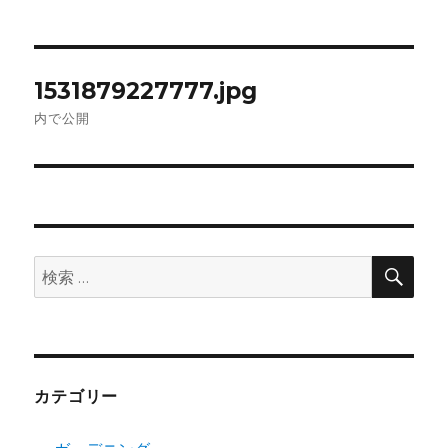
投
1531879227777.jpg
稿
内で公開
ナ
ビ
ゲ
検
検
ー
索
索:
シ
ョ
カテゴリー
ン