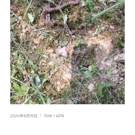
投
フ
2020年6月19日
1108 × 1478
稿
ル
日:
サ
イ